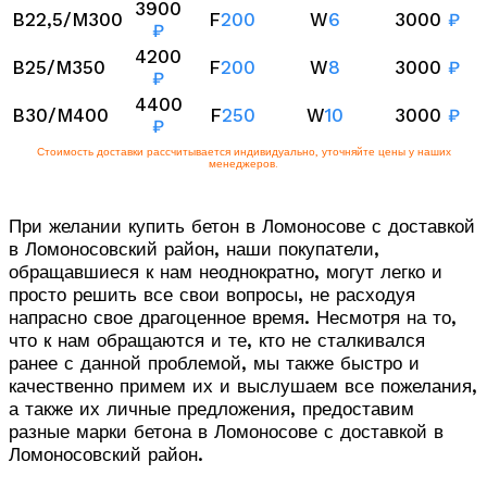
3900
B22,5/M300
F
200
W
6
3000
₽
₽
4200
B25/M350
F
200
W
8
3000
₽
₽
4400
B30/M400
F
250
W
10
3000
₽
₽
Стоимость доставки рассчитывается индивидуально, уточняйте цены у наших
менеджеров.
При желании купить бетон в Ломоносове с доставкой
в Ломоносовский район, наши покупатели,
обращавшиеся к нам неоднократно, могут легко и
просто решить все свои вопросы, не расходуя
напрасно свое драгоценное время. Несмотря на то,
что к нам обращаются и те, кто не сталкивался
ранее с данной проблемой, мы также быстро и
качественно примем их и выслушаем все пожелания,
а также их личные предложения, предоставим
разные марки бетона в Ломоносове с доставкой в
Ломоносовский район.