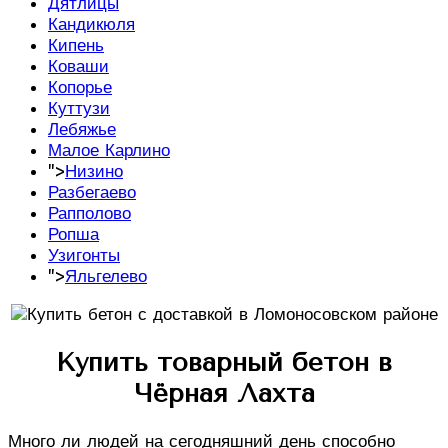
Дятлицы
Кандикюля
Кипень
Коваши
Копорье
Куттузи
Лебяжье
Малое Карлино
">
Низино
Разбегаево
Рапполово
Ропша
Узигонты
">
Яльгелево
Купить товарный бетон в
Чёрная Лахта
Много ли людей на сегодняшний день способно