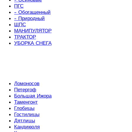
ПГС
- Обогащенный
- Природный
ЩПС
МАНИПУЛЯТОР
ТРАКТОР
УБОРКА СНЕГА
Ломоносов
Петергоф
Большая Ижора
Таменгонт
Глобицы
Гостилицы
Дятлицы
Кандикюля