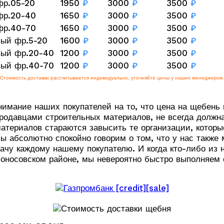
фр.05-20
1950
₽
3000
₽
3500
₽
фр.20-40
1650
₽
3000
₽
3500
₽
фр.40-70
1650
₽
3000
₽
3500
₽
вый фр.5-20
1600
₽
3000
₽
3500
₽
вый фр.20-40
1200
₽
3000
₽
3500
₽
вый фр.40-70
1200
₽
3000
₽
3500
₽
Стоимость доставки рассчитывается индивидуально, уточняйте цены у наших менеджеров.
нимание наших покупателей на то, что цена на щебень в
одавцами строительных материалов, не всегда должна
материалов стараются завысить те организации, которы
мы абсолютно спокойно говорим о том, что у нас также
дачу каждому нашему покупателю. И когда кто-либо из
оносовском районе, мы невероятно быстро выполняем 