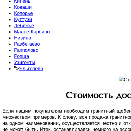
Кипень
Коваши
Копорье
Куттузи
Лебяжье
Малое Карлино
Низино
Разбегаево
Рапполово
Ропша
Узигонты
">
Яльгелево
Стоимость дос
Если нашим покупателям необходим гранитный щебень
множеством примеров. К слову, вся продажа гранитног
на одном наименовании, осуществляется честно и откр
не может быть. Итак, останавливаясь немного на асс