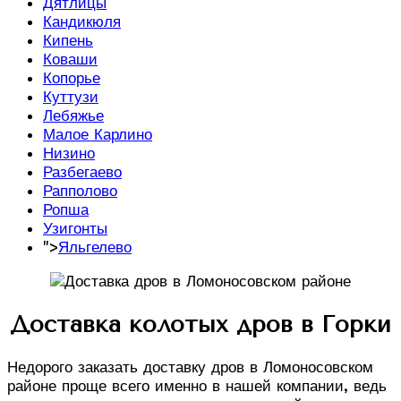
Дятлицы
Кандикюля
Кипень
Коваши
Копорье
Куттузи
Лебяжье
Малое Карлино
Низино
Разбегаево
Рапполово
Ропша
Узигонты
">
Яльгелево
Доставка колотых дров в Горки
Недорого заказать доставку дров в Ломоносовском
районе проще всего именно в нашей компании, ведь