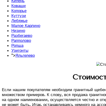
Кипень
Коваши
Копорье
Куттузи
Лебяжье
Малое Карлино
Низино
Разбегаево
Рапполово
Ропша
Узигонты
">
Яльгелево
Стоимост
Если нашим покупателям необходим гранитный щебень
множеством примеров. К слову, вся продажа гранитног
на одном наименовании, осуществляется честно и откр
не может быть. Итак, останавливаясь немного на асс