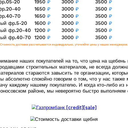
фр.05-20
1950
₽
3000
₽
3500
₽
фр.20-40
1650
₽
3000
₽
3500
₽
фр.40-70
1650
₽
3000
₽
3500
₽
вый фр.5-20
1600
₽
3000
₽
3500
₽
вый фр.20-40
1200
₽
3000
₽
3500
₽
вый фр.40-70
1200
₽
3000
₽
3500
₽
Стоимость доставки рассчитывается индивидуально, уточняйте цены у наших менеджеров.
нимание наших покупателей на то, что цена на щебень в
одавцами строительных материалов, не всегда должна
материалов стараются завысить те организации, которы
мы абсолютно спокойно говорим о том, что у нас также
дачу каждому нашему покупателю. И когда кто-либо из
оносовском районе, мы невероятно быстро выполняем 