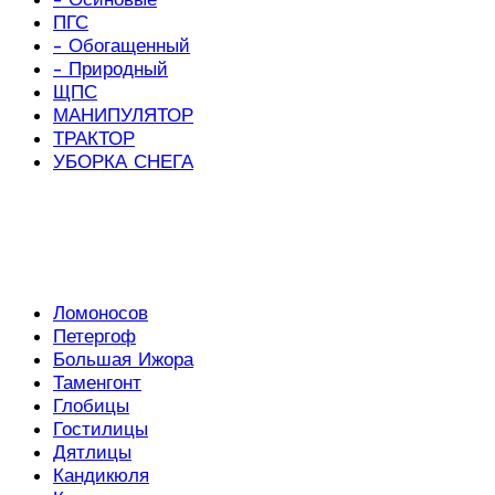
ПГС
- Обогащенный
- Природный
ЩПС
МАНИПУЛЯТОР
ТРАКТОР
УБОРКА СНЕГА
Ломоносов
Петергоф
Большая Ижора
Таменгонт
Глобицы
Гостилицы
Дятлицы
Кандикюля