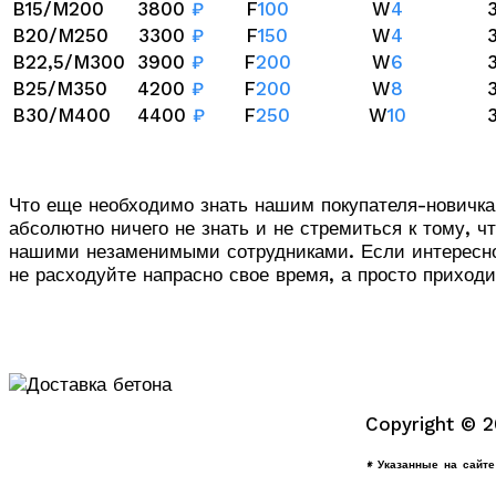
B15/M200
3800
₽
F
100
W
4
B20/M250
3300
₽
F
150
W
4
B22,5/M300
3900
₽
F
200
W
6
B25/M350
4200
₽
F
200
W
8
B30/M400
4400
₽
F
250
W
10
Что еще необходимо знать нашим покупателя-новичкам
абсолютно ничего не знать и не стремиться к тому, 
нашими незаменимыми сотрудниками. Если интересно 
не расходуйте напрасно свое время, а просто приходи
Copyright © 
* Указанные на сайт