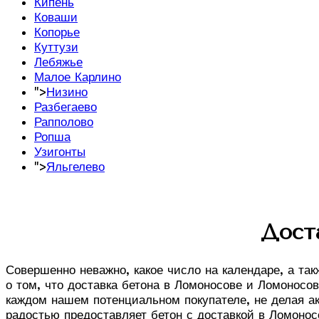
Кипень
Коваши
Копорье
Куттузи
Лебяжье
Малое Карлино
">
Низино
Разбегаево
Рапполово
Ропша
Узигонты
">
Яльгелево
Дост
Совершенно неважно, какое число на календаре, а так
о том, что доставка бетона в Ломоносове и Ломоносо
каждом нашем потенциальном покупателе, не делая ак
радостью предоставляет бетон с доставкой в Ломоно