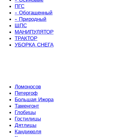
ПГС
- Обогащенный
- Природный
ЩПС
МАНИПУЛЯТОР
ТРАКТОР
УБОРКА СНЕГА
Ломоносов
Петергоф
Большая Ижора
Таменгонт
Глобицы
Гостилицы
Дятлицы
Кандикюля