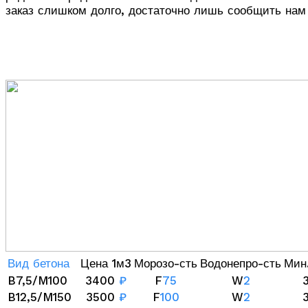
заказ слишком долго, достаточно лишь сообщить нам
Вид бетона
Цена 1м3
Морозо-сть
Водонепро-сть
Мин
B7,5/M100
3400
₽
F
75
W
2
B12,5/M150
3500
₽
F
100
W
2