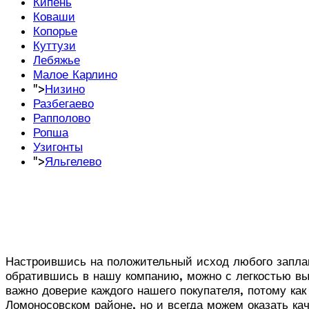
Кипень
Коваши
Копорье
Куттузи
Лебяжье
Малое Карлино
">
Низино
Разбегаево
Рапполово
Ропша
Узигонты
">
Яльгелево
Настроившись на положительный исход любого заплан
обратившись в нашу компанию, можно с легкостью вы
важно доверие каждого нашего покупателя, потому ка
Ломоносовском районе, но и всегда можем оказать ка