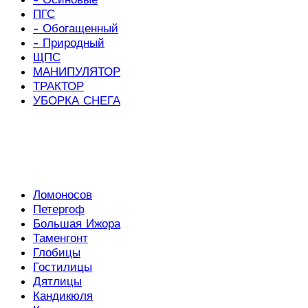
ПГС
- Обогащенный
- Природный
ЩПС
МАНИПУЛЯТОР
ТРАКТОР
УБОРКА СНЕГА
Ломоносов
Петергоф
Большая Ижора
Таменгонт
Глобицы
Гостилицы
Дятлицы
Кандикюля