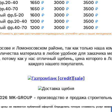
фр.20-40
1650
₽
3000
₽
3500
₽
фр.40-70
1650
₽
3000
₽
3500
₽
вый фр.5-20
1600
₽
3000
₽
3500
₽
вый фр.20-40
1200
₽
3000
₽
3500
₽
вый фр.40-70
1200
₽
3000
₽
3500
₽
Стоимость доставки рассчитывается индивидуально, уточняйте цены у наших менеджеров.
осове и Ломоносовском районе, так как только наша к
личества материала в любое удобное для заказчика м
потому как у нас отличный щебень, цена которого в 
каждого нашего покупателя.
2026 MK-GROUP - производство и продажа строительны
е цены не являются публичной офертой. Определить точную стоимость услуг можно