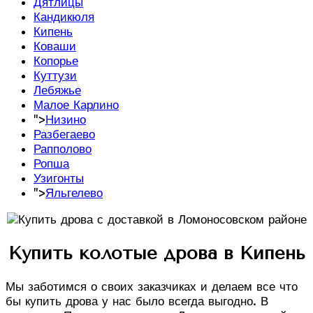
Дятлицы
Кандикюля
Кипень
Коваши
Копорье
Куттузи
Лебяжье
Малое Карлино
">
Низино
Разбегаево
Рапполово
Ропша
Узигонты
">
Яльгелево
Купить колотые дрова в Кипень
Мы заботимся о своих заказчиках и делаем все что
бы купить дрова у нас было всегда выгодно. В