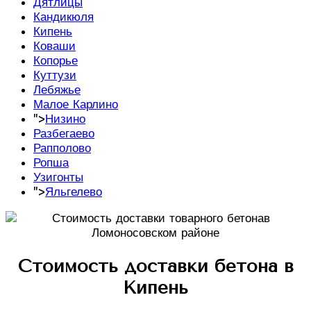
Дятлицы
Кандикюля
Кипень
Коваши
Копорье
Куттузи
Лебяжье
Малое Карлино
">
Низино
Разбегаево
Рапполово
Ропша
Узигонты
">
Яльгелево
Стоимость доставки бетона в
Кипень