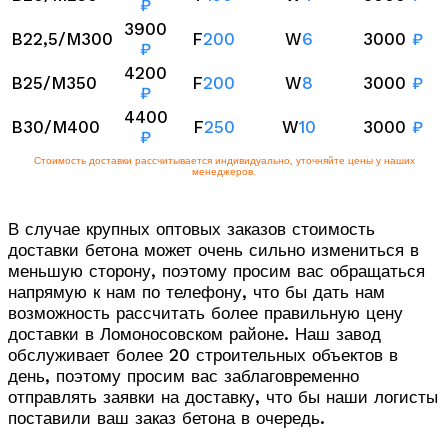
₽
3900
B22,5/M300
F
200
W
6
3000
₽
₽
4200
B25/M350
F
200
W
8
3000
₽
₽
4400
B30/M400
F
250
W
10
3000
₽
₽
Стоимость доставки рассчитывается индивидуально, уточняйте цены у наших
менеджеров.
В случае крупных оптовых заказов стоимость
доставки бетона может очень сильно измениться в
меньшую сторону, поэтому просим вас обращаться
напрямую к нам по телефону, что бы дать нам
возможность рассчитать более правильную цену
доставки в Ломоносовском районе. Наш завод
обслуживает более 20 строительных объектов в
день, поэтому просим вас заблаговременно
отправлять заявки на доставку, что бы наши логисты
поставили ваш заказ бетона в очередь.