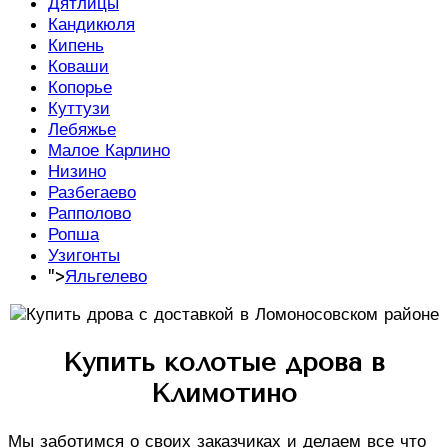
Дятлицы
Кандикюля
Кипень
Коваши
Копорье
Куттузи
Лебяжье
Малое Карлино
Низино
Разбегаево
Рапполово
Ропша
Узигонты
">
Яльгелево
Купить колотые дрова в
Климотино
Мы заботимся о своих заказчиках и делаем все что