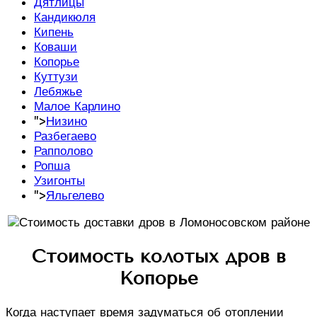
Дятлицы
Кандикюля
Кипень
Коваши
Копорье
Куттузи
Лебяжье
Малое Карлино
">
Низино
Разбегаево
Рапполово
Ропша
Узигонты
">
Яльгелево
Стоимость колотых дров в
Копорье
Когда наступает время задуматься об отоплении