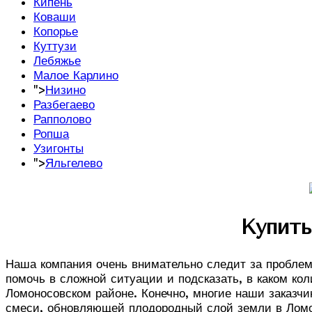
Кипень
Коваши
Копорье
Куттузи
Лебяжье
Малое Карлино
">
Низино
Разбегаево
Рапполово
Ропша
Узигонты
">
Яльгелево
Купит
Наша компания очень внимательно следит за проблем
помочь в сложной ситуации и подсказать, в каком кол
Ломоносовском районе. Конечно, многие наши заказч
смеси, обновляющей плодородный слой земли в Ломоно