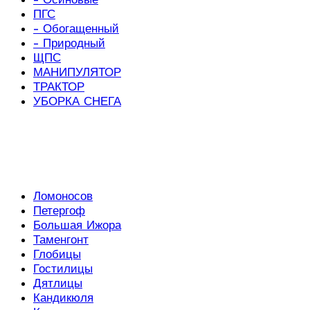
ПГС
- Обогащенный
- Природный
ЩПС
МАНИПУЛЯТОР
ТРАКТОР
УБОРКА СНЕГА
Ломоносов
Петергоф
Большая Ижора
Таменгонт
Глобицы
Гостилицы
Дятлицы
Кандикюля