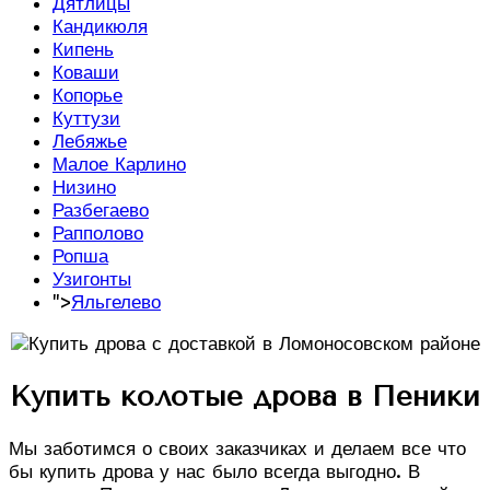
Дятлицы
Кандикюля
Кипень
Коваши
Копорье
Куттузи
Лебяжье
Малое Карлино
Низино
Разбегаево
Рапполово
Ропша
Узигонты
">
Яльгелево
Купить колотые дрова в Пеники
Мы заботимся о своих заказчиках и делаем все что
бы купить дрова у нас было всегда выгодно. В