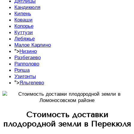
Дятлицы
Кандикюля
Кипень
Коваши
Копорье
Куттузи
Лебяжье
Малое Карлино
">
Низино
Разбегаево
Рапполово
Ропша
Узигонты
">
Яльгелево
Стоимость доставки
плодородной земли в Перекюля