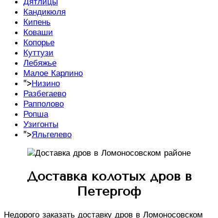
Дятлицы
Кандикюля
Кипень
Коваши
Копорье
Куттузи
Лебяжье
Малое Карлино
">
Низино
Разбегаево
Рапполово
Ропша
Узигонты
">
Яльгелево
Доставка колотых дров в
Петергоф
Недорого заказать доставку дров в Ломоносовском