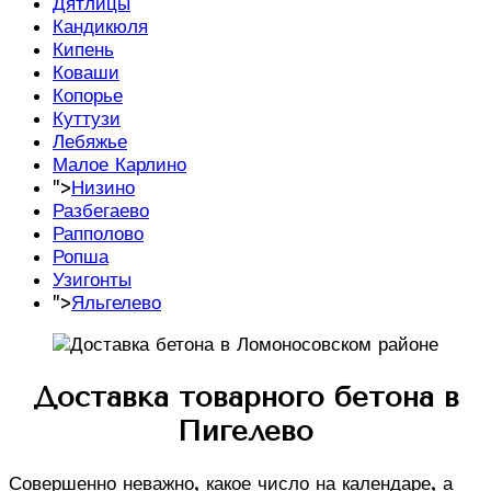
Дятлицы
Кандикюля
Кипень
Коваши
Копорье
Куттузи
Лебяжье
Малое Карлино
">
Низино
Разбегаево
Рапполово
Ропша
Узигонты
">
Яльгелево
Доставка товарного бетона в
Пигелево
Совершенно неважно, какое число на календаре, а