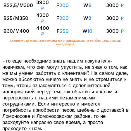
3900
B22,5/M300
F
200
W
6
3000
₽
₽
4200
B25/M350
F
200
W
8
3000
₽
₽
4400
B30/M400
F
250
W
10
3000
₽
₽
Стоимость доставки рассчитывается индивидуально, уточняйте цены у наших
менеджеров.
Что еще необходимо знать нашим покупателя-
новичкам, что они могут упустить, не зная о том, как
же мы умеем работать с клиентами? На самом деле,
можно абсолютно ничего не знать и не стремиться к
тому, чтобы ознакомляться с дополнительной
информацией перед тем, как обратиться к нам и
переговорить с нашими незаменимыми
сотрудниками. Если интересно и имеется
потребность приобрести песок, щебень с доставкой в
Ломоносове и Ломоносовском районе, то не
расходуйте напрасно свое время, а просто
приходите к нам.