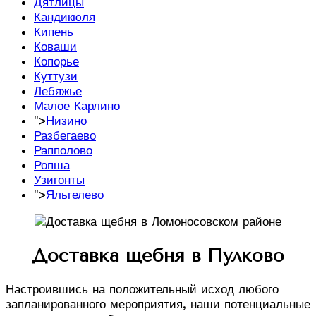
Дятлицы
Кандикюля
Кипень
Коваши
Копорье
Куттузи
Лебяжье
Малое Карлино
">
Низино
Разбегаево
Рапполово
Ропша
Узигонты
">
Яльгелево
Доставка щебня в Пулково
Настроившись на положительный исход любого
запланированного мероприятия, наши потенциальные