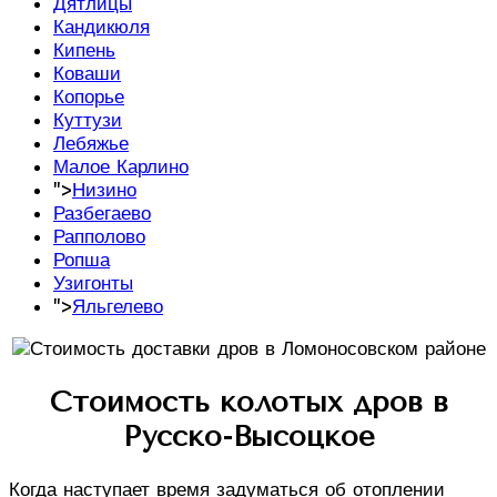
Дятлицы
Кандикюля
Кипень
Коваши
Копорье
Куттузи
Лебяжье
Малое Карлино
">
Низино
Разбегаево
Рапполово
Ропша
Узигонты
">
Яльгелево
Стоимость колотых дров в
Русско-Высоцкое
Когда наступает время задуматься об отоплении