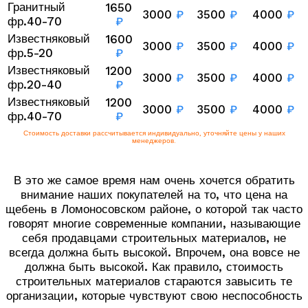
Гранитный
1650
3000
₽
3500
₽
4000
₽
фр.40-70
₽
Известняковый
1600
3000
₽
3500
₽
4000
₽
фр.5-20
₽
Известняковый
1200
3000
₽
3500
₽
4000
₽
фр.20-40
₽
Известняковый
1200
3000
₽
3500
₽
4000
₽
фр.40-70
₽
Стоимость доставки рассчитывается индивидуально, уточняйте цены у наших
менеджеров.
В это же самое время нам очень хочется обратить
внимание наших покупателей на то, что цена на
щебень в Ломоносовском районе, о которой так часто
говорят многие современные компании, называющие
себя продавцами строительных материалов, не
всегда должна быть высокой. Впрочем, она вовсе не
должна быть высокой. Как правило, стоимость
строительных материалов стараются завысить те
организации, которые чувствуют свою неспособность