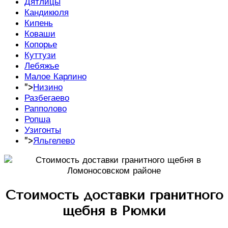
Дятлицы
Кандикюля
Кипень
Коваши
Копорье
Куттузи
Лебяжье
Малое Карлино
">
Низино
Разбегаево
Рапполово
Ропша
Узигонты
">
Яльгелево
Стоимость доставки гранитного
щебня в Рюмки