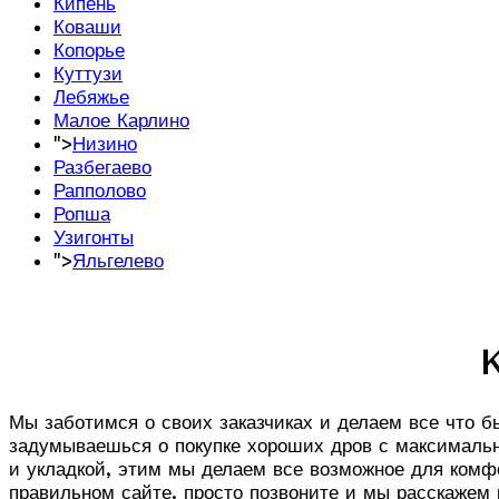
Кипень
Коваши
Копорье
Куттузи
Лебяжье
Малое Карлино
">
Низино
Разбегаево
Рапполово
Ропша
Узигонты
">
Яльгелево
К
Мы заботимся о своих заказчиках и делаем все что б
задумываешься о покупке хороших дров с максимальн
и укладкой, этим мы делаем все возможное для комфо
правильном сайте. просто позвоните и мы расскажем 