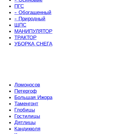
ПГС
- Обогащенный
- Природный
ЩПС
МАНИПУЛЯТОР
ТРАКТОР
УБОРКА СНЕГА
Ломоносов
Петергоф
Большая Ижора
Таменгонт
Глобицы
Гостилицы
Дятлицы
Кандикюля