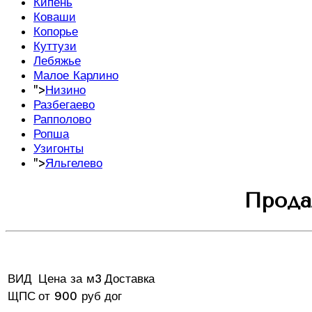
Кипень
Коваши
Копорье
Куттузи
Лебяжье
Малое Карлино
">
Низино
Разбегаево
Рапполово
Ропша
Узигонты
">
Яльгелево
Прода
ВИД
Цена за м3
Доставка
ЩПС
от 900 руб
дог