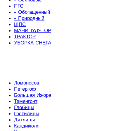
ПГС
- Обогащенный
- Природный
ЩПС
МАНИПУЛЯТОР
ТРАКТОР
УБОРКА СНЕГА
Ломоносов
Петергоф
Большая Ижора
Таменгонт
Глобицы
Гостилицы
Дятлицы
Кандикюля