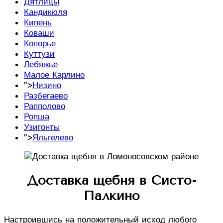
Дятлицы
Кандикюля
Кипень
Коваши
Копорье
Куттузи
Лебяжье
Малое Карлино
">
Низино
Разбегаево
Рапполово
Ропша
Узигонты
">
Яльгелево
Доставка щебня в Систо-
Палкино
Настроившись на положительный исход любого