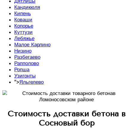
Дятлицы
Кандикюля
Кипень
Коваши
Копорье
Куттузи
Лебяжье
Малое Карлино
Низино
Разбегаево
Рапполово
Ропша
Узигонты
">
Яльгелево
Стоимость доставки бетона в
Сосновый бор