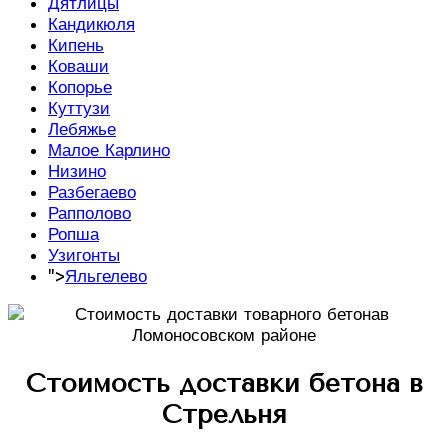
Дятлицы
Кандикюля
Кипень
Коваши
Копорье
Куттузи
Лебяжье
Малое Карлино
Низино
Разбегаево
Рапполово
Ропша
Узигонты
">
Яльгелево
Стоимость доставки бетона в
Стрельня