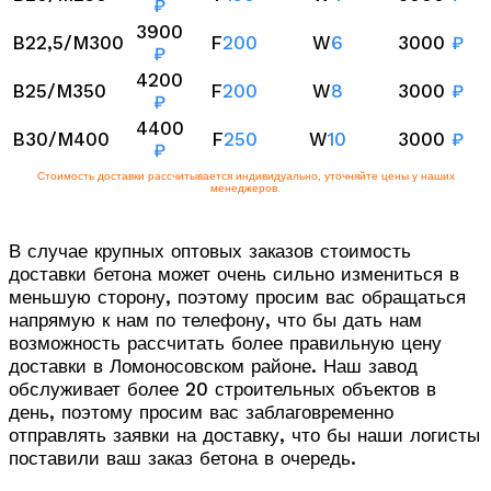
₽
3900
B22,5/M300
F
200
W
6
3000
₽
₽
4200
B25/M350
F
200
W
8
3000
₽
₽
4400
B30/M400
F
250
W
10
3000
₽
₽
Стоимость доставки рассчитывается индивидуально, уточняйте цены у наших
менеджеров.
В случае крупных оптовых заказов стоимость
доставки бетона может очень сильно измениться в
меньшую сторону, поэтому просим вас обращаться
напрямую к нам по телефону, что бы дать нам
возможность рассчитать более правильную цену
доставки в Ломоносовском районе. Наш завод
обслуживает более 20 строительных объектов в
день, поэтому просим вас заблаговременно
отправлять заявки на доставку, что бы наши логисты
поставили ваш заказ бетона в очередь.