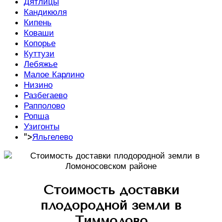
Дятлицы
Кандикюля
Кипень
Коваши
Копорье
Куттузи
Лебяжье
Малое Карлино
Низино
Разбегаево
Рапполово
Ропша
Узигонты
">
Яльгелево
Стоимость доставки
плодородной земли в
Тиммолово