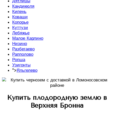
Дятлицы
Кандикюля
Кипень
Коваши
Копорье
Куттузи
Лебяжье
Малое Карлино
Низино
Разбегаево
Рапполово
Ропша
Узигонты
">
Яльгелево
Купить плодородную землю в
Верхняя Бронна