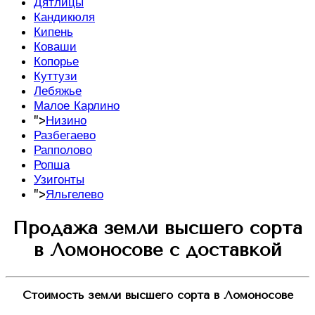
Дятлицы
Кандикюля
Кипень
Коваши
Копорье
Куттузи
Лебяжье
Малое Карлино
">
Низино
Разбегаево
Рапполово
Ропша
Узигонты
">
Яльгелево
Продажа земли высшего сорта
в Ломоносове с доставкой
Стоимость земли высшего сорта в Ломоносове