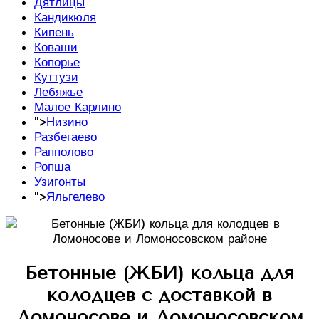
Дятлицы
Кандикюля
Кипень
Коваши
Копорье
Куттузи
Лебяжье
Малое Карлино
">
Низино
Разбегаево
Рапполово
Ропша
Узигонты
">
Яльгелево
Бетонные (ЖБИ) кольца для
колодцев с доставкой в
Ломоносове и Ломоносовском