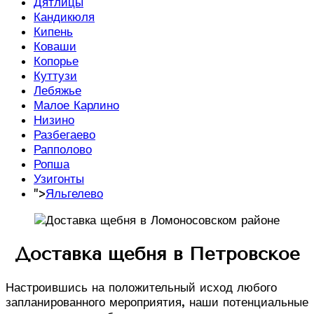
Дятлицы
Кандикюля
Кипень
Коваши
Копорье
Куттузи
Лебяжье
Малое Карлино
Низино
Разбегаево
Рапполово
Ропша
Узигонты
">
Яльгелево
Доставка щебня в Петровское
Настроившись на положительный исход любого
запланированного мероприятия, наши потенциальные