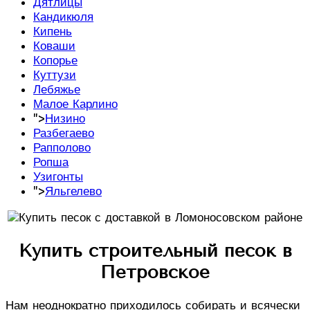
Дятлицы
Кандикюля
Кипень
Коваши
Копорье
Куттузи
Лебяжье
Малое Карлино
">
Низино
Разбегаево
Рапполово
Ропша
Узигонты
">
Яльгелево
Купить строительный песок в
Петровское
Нам неоднократно приходилось собирать и всячески