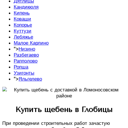
Дятлицы
Кандикюля
Кипень
Коваши
Копорье
Куттузи
Лебяжье
Малое Карлино
">
Низино
Разбегаево
Рапполово
Ропша
Узигонты
">
Яльгелево
Купить щебень в Глобицы
При проведении строительных работ зачастую