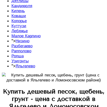
Дятлицы
Кандикюля
Кипень
Коваши
Копорье
Куттузи
Лебяжье
Малое Карлино
">
Низино
Разбегаево
Рапполово
Ропша
Узигонты
">
Яльгелево
Купить дешевый песок, щебень,
грунт - цена с доставкой в
Яльгелево и Ломоносовском