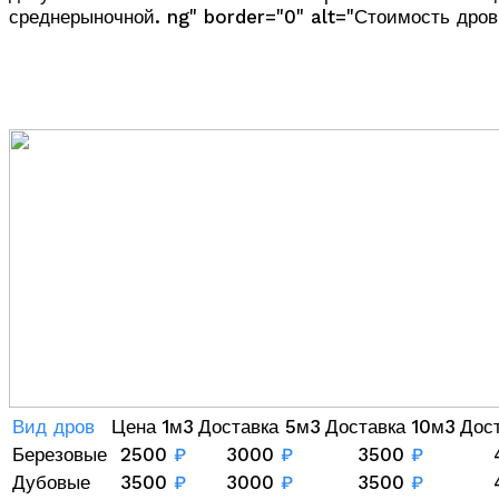
среднерыночной. ng" border="0" alt="Стоимость дров
Вид дров
Цена 1м3
Доставка 5м3
Доставка 10м3
Дос
Березовые
2500
₽
3000
₽
3500
₽
Дубовые
3500
₽
3000
₽
3500
₽