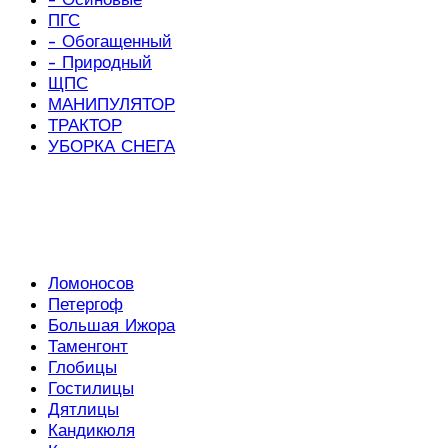
ПГС
- Обогащенный
- Природный
ЩПС
МАНИПУЛЯТОР
ТРАКТОР
УБОРКА СНЕГА
Ломоносов
Петергоф
Большая Ижора
Таменгонт
Глобицы
Гостилицы
Дятлицы
Кандикюля