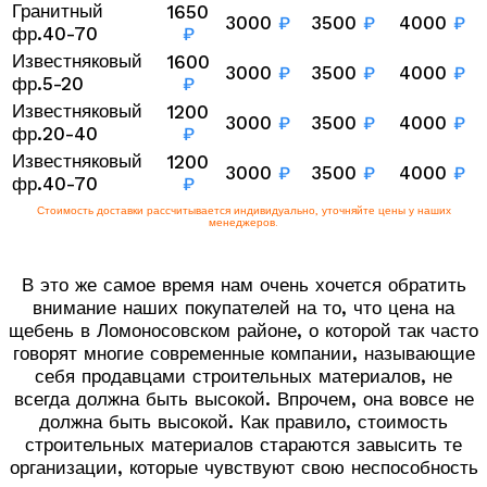
Гранитный
1650
3000
₽
3500
₽
4000
₽
фр.40-70
₽
Известняковый
1600
3000
₽
3500
₽
4000
₽
фр.5-20
₽
Известняковый
1200
3000
₽
3500
₽
4000
₽
фр.20-40
₽
Известняковый
1200
3000
₽
3500
₽
4000
₽
фр.40-70
₽
Стоимость доставки рассчитывается индивидуально, уточняйте цены у наших
менеджеров.
В это же самое время нам очень хочется обратить
внимание наших покупателей на то, что цена на
щебень в Ломоносовском районе, о которой так часто
говорят многие современные компании, называющие
себя продавцами строительных материалов, не
всегда должна быть высокой. Впрочем, она вовсе не
должна быть высокой. Как правило, стоимость
строительных материалов стараются завысить те
организации, которые чувствуют свою неспособность