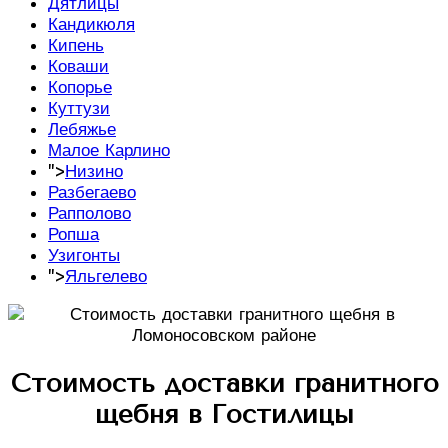
Дятлицы
Кандикюля
Кипень
Коваши
Копорье
Куттузи
Лебяжье
Малое Карлино
">
Низино
Разбегаево
Рапполово
Ропша
Узигонты
">
Яльгелево
Стоимость доставки гранитного
щебня в Гостилицы