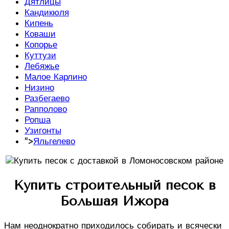
Дятлицы
Кандикюля
Кипень
Коваши
Копорье
Куттузи
Лебяжье
Малое Карлино
Низино
Разбегаево
Рапполово
Ропша
Узигонты
">
Яльгелево
Купить строительный песок в
Большая Ижора
Нам неоднократно приходилось собирать и всячески