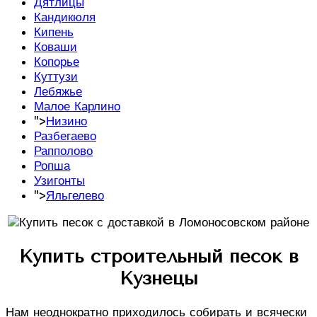
Дятлицы
Кандикюля
Кипень
Коваши
Копорье
Куттузи
Лебяжье
Малое Карлино
">
Низино
Разбегаево
Рапполово
Ропша
Узигонты
">
Яльгелево
Купить строительный песок в
Кузнецы
Нам неоднократно приходилось собирать и всячески