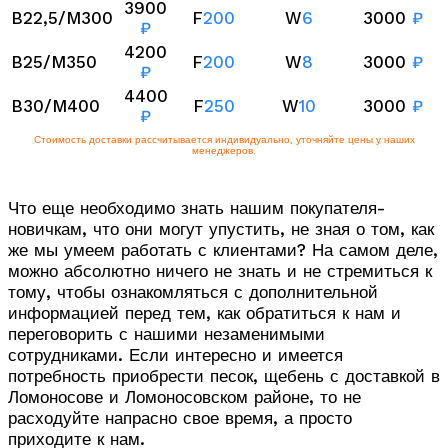
3900
B22,5/M300
F
200
W
6
3000
₽
₽
4200
B25/M350
F
200
W
8
3000
₽
₽
4400
B30/M400
F
250
W
10
3000
₽
₽
Стоимость доставки рассчитывается индивидуально, уточняйте цены у наших
менеджеров.
Что еще необходимо знать нашим покупателя-
новичкам, что они могут упустить, не зная о том, как
же мы умеем работать с клиентами? На самом деле,
можно абсолютно ничего не знать и не стремиться к
тому, чтобы ознакомляться с дополнительной
информацией перед тем, как обратиться к нам и
переговорить с нашими незаменимыми
сотрудниками. Если интересно и имеется
потребность приобрести песок, щебень с доставкой в
Ломоносове и Ломоносовском районе, то не
расходуйте напрасно свое время, а просто
приходите к нам.