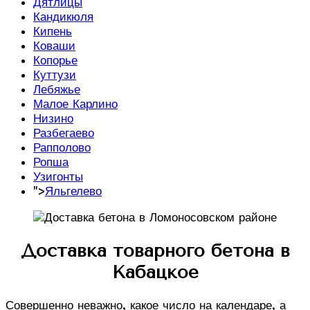
Дятлицы
Кандикюля
Кипень
Коваши
Копорье
Куттузи
Лебяжье
Малое Карлино
Низино
Разбегаево
Рапполово
Ропша
Узигонты
">
Яльгелево
Доставка товарного бетона в
Кабацкое
Совершенно неважно, какое число на календаре, а