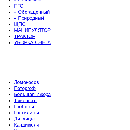
ПГС
- Обогащенный
- Природный
ЩПС
МАНИПУЛЯТОР
ТРАКТОР
УБОРКА СНЕГА
Ломоносов
Петергоф
Большая Ижора
Таменгонт
Глобицы
Гостилицы
Дятлицы
Кандикюля