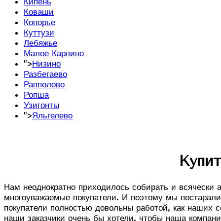
Кипень
Коваши
Копорье
Куттузи
Лебяжье
Малое Карлино
">
Низино
Разбегаево
Рапполово
Ропша
Узигонты
">
Яльгелево
Купит
Нам неоднократно приходилось собирать и всячески 
многоуважаемые покупатели. И поэтому мы постаралис
покупатели полностью довольны работой, как наших с
наши заказчики очень бы хотели, чтобы наша компан