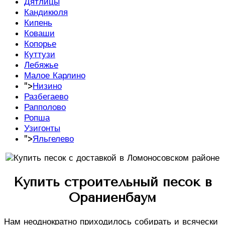
Дятлицы
Кандикюля
Кипень
Коваши
Копорье
Куттузи
Лебяжье
Малое Карлино
">
Низино
Разбегаево
Рапполово
Ропша
Узигонты
">
Яльгелево
Купить строительный песок в
Ораниенбаум
Нам неоднократно приходилось собирать и всячески