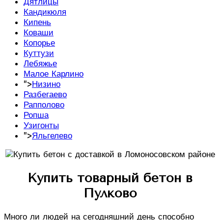
Дятлицы
Кандикюля
Кипень
Коваши
Копорье
Куттузи
Лебяжье
Малое Карлино
">
Низино
Разбегаево
Рапполово
Ропша
Узигонты
">
Яльгелево
Купить товарный бетон в
Пулково
Много ли людей на сегодняшний день способно