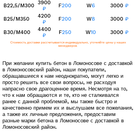
3900
B22,5/M300
F
200
W
6
3000
₽
₽
4200
B25/M350
F
200
W
8
3000
₽
₽
4400
B30/M400
F
250
W
10
3000
₽
₽
Стоимость доставки рассчитывается индивидуально, уточняйте цены у наших
менеджеров.
При желании купить бетон в Ломоносове с доставкой
в Ломоносовский район, наши покупатели,
обращавшиеся к нам неоднократно, могут легко и
просто решить все свои вопросы, не расходуя
напрасно свое драгоценное время. Несмотря на то,
что к нам обращаются и те, кто не сталкивался
ранее с данной проблемой, мы также быстро и
качественно примем их и выслушаем все пожелания,
а также их личные предложения, предоставим
разные марки бетона в Ломоносове с доставкой в
Ломоносовский район.